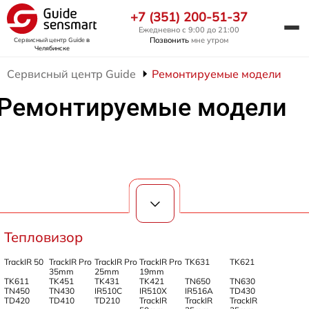
+7 (351) 200-51-37
Ежедневно с 9:00 до 21:00
Позвонить
мне утром
Сервисный центр Guide
в
Челябинске
Сервисный центр Guide
Ремонтируемые модели
Ремонтируемые модели
Тепловизор
TrackIR 50
TrackIR Pro
TrackIR Pro
TrackIR Pro
TK631
TK621
35mm
25mm
19mm
TK611
TK451
TK431
TK421
TN650
TN630
TN450
TN430
IR510C
IR510X
IR516A
TD430
TD420
TD410
TD210
TrackIR
TrackIR
TrackIR