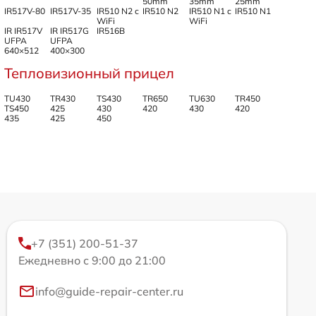
50mm
35mm
25mm
IR517V-80
IR517V-35
IR510 N2 c
IR510 N2
IR510 N1 c
IR510 N1
WiFi
WiFi
IR IR517V
IR IR517G
IR516B
UFPA
UFPA
640×512
400×300
Тепловизионный прицел
TU430
TR430
TS430
TR650
TU630
TR450
TS450
425
430
420
430
420
435
425
450
+7 (351) 200-51-37
Ежедневно с 9:00 до 21:00
info@guide-repair-center.ru