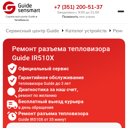
+7 (351) 200-51-37
Ежедневно с 9:00 до 21:00
Позвонить
мне утром
Сервисный центр Guide
в
Челябинске
Сервисный центр Guide
Каталог устройств
Ремон
Ремонт разъема тепловизора
Guide IR510X
Официальный сервис
Гарантийное обслуживание
тепловизора Guide до 3 лет
Диагностика за наш счет,
ремонт по желанию
Бесплатный выезд курьера
в день обращения
Ремонт разъема тепловизора
Guide IR510X от 35 минут