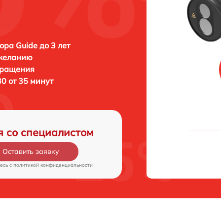
ора Guide до 3 лет
 желанию
бращения
0 от 35 минут
я со специалистом
Оставить заявку
есь c
политикой конфиденциальности